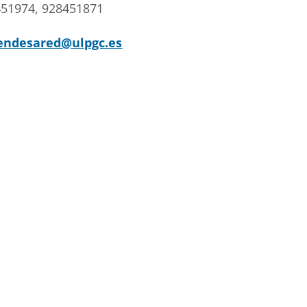
451974, 928451871
endesared@ulpgc.es