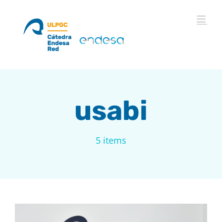
Saltar
al
contenido
usabi
5 items